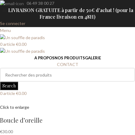
06 49 38 00 27
🎁
LIVRAISON GRATUITE à partir de 50€ d'achat ! (pour la
France livraison en 48H)
Se connecter
Menu
0
article
€
0.00
A PROPOS
NOS PRODUITS
GALERIE
CONTACT
Search
0
article
€
0.00
Click to enlarge
Boucle d’oreille
€
30.00