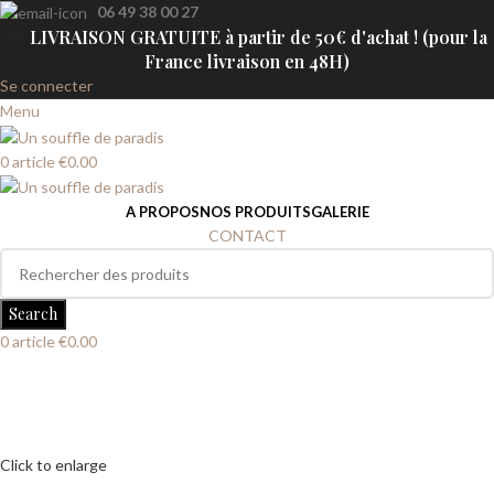
06 49 38 00 27
🎁
LIVRAISON GRATUITE à partir de 50€ d'achat ! (pour la
France livraison en 48H)
Se connecter
Menu
0
article
€
0.00
A PROPOS
NOS PRODUITS
GALERIE
CONTACT
Search
0
article
€
0.00
Click to enlarge